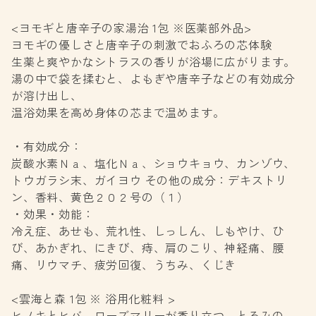
<ヨモギと唐辛子の家湯治 1包 ※医薬部外品>
ヨモギの優しさと唐辛子の刺激でおふろの芯体験
生薬と爽やかなシトラスの香りが浴場に広がります。
湯の中で袋を揉むと、よもぎや唐辛子などの有効成分
が溶け出し、
温浴効果を高め身体の芯まで温めます。
・有効成分：
炭酸水素Ｎａ、塩化Ｎａ、ショウキョウ、カンゾウ、
トウガラシ末、ガイヨウ その他の成分：デキストリ
ン、香料、黄色２０２号の（１）
・効果・効能：
冷え症、あせも、荒れ性、しっしん、しもやけ、ひ
び、あかぎれ、にきび、痔、肩のこり、神経痛、腰
痛、リウマチ、疲労回復、うちみ、くじき
<雲海と森 1包 ※ 浴用化粧料 >
ヒノキとヒバ、ローズマリーが香り立つ、とろみの