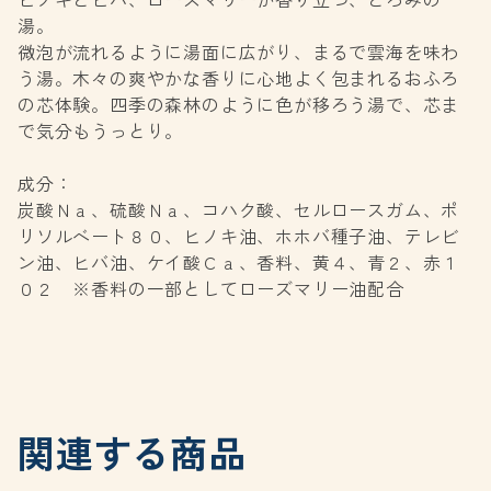
湯。
微泡が流れるように湯面に広がり、まるで雲海を味わ
う湯。木々の爽やかな香りに心地よく包まれるおふろ
の芯体験。四季の森林のように色が移ろう湯で、芯ま
で気分もうっとり。
成分：
炭酸Ｎａ、硫酸Ｎａ、コハク酸、セルロースガム、ポ
リソルベート８０、ヒノキ油、ホホバ種子油、テレビ
ン油、ヒバ油、ケイ酸Ｃａ、香料、黄４、青２、赤１
０２ ※香料の一部としてローズマリー油配合
関連する商品