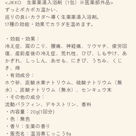
<JIKKO 生薬薬湯入浴剤（1包）※医薬部外品>
ずっとポカポカ温かい、
巡りの良いカラダへ導く生薬薬湯入浴剤。
17種の効能・効果でカラダを温めます。
・効能・効果：
冷え症、肩のこり、腰痛、神経痛、リウマチ、疲労回
復、産前産後の冷え症、荒れ性、ひび、しもやけ、あ
かぎれ、しっしん、あせも、にきび、うちみ、くじ
き、痔
・有効成分：
ホウ砂、炭酸水素ナトリウム、硫酸ナトリウム（無
水）、炭酸ナトリウム（無水）、センキュウ末
・その他の成分：
流動パラフィン、デキストリン、香料
・内容量：20g(1回分)
・色：無色
・香り：生薬の香り
・販売名：温浴素じっこう8a