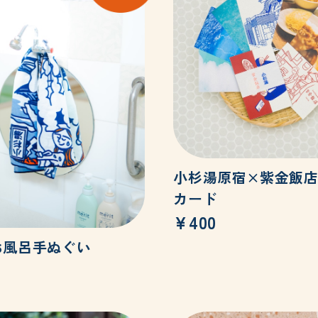
小杉湯原宿×紫金飯店
カード
¥400
お風呂手ぬぐい