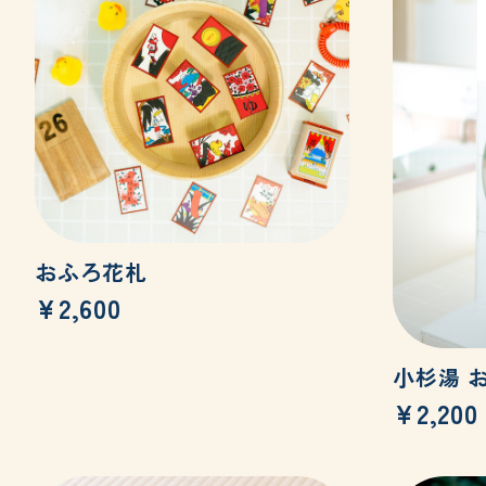
おふろ花札
¥2,600
小杉湯 
¥2,200